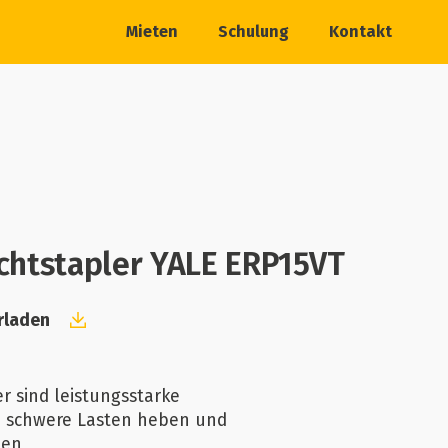
Mieten
Schulung
Kontakt
htstapler YALE ERP15VT
rladen
r sind leistungsstarke
ie schwere Lasten heben und
nen