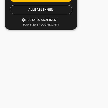
ALLE ABLEHNEN
DETAILS ANZEIGEN
POWERED BY COOKIESCRIPT
Mieten oder Fragen?
Raddumper THWAITES 2063
Art.Nr.
100.18
Interessieren Sie sich für dieses Produkt? Bitte
beachten Sie, dass über unsere Website keine