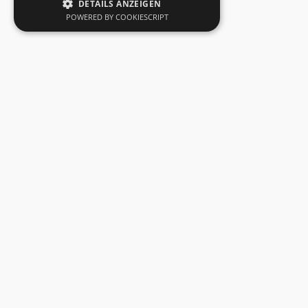
DETAILS ANZEIGEN
POWERED BY COOKIESCRIPT
Mieten oder Fragen?
HAULOTTE HS18E Pro
Art.Nr.
150.05
Interessieren Sie sich für dieses Produkt? Bitte
beachten Sie, dass über unsere Website keine
direkte Mietbuchung möglich ist. Gerne können
Sie jedoch eine unverbindliche Anfrage stellen.
Nutzen Sie dazu das Formular oder kontaktieren