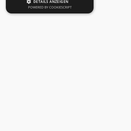
DETAILS ANZEIGEN
POWERED BY COOKIESCRIPT
Mieten oder Fragen?
JLG 2669RT
Art.Nr.
150.02
Interessieren Sie sich für dieses Produkt? Bitte
beachten Sie, dass über unsere Website keine
direkte Mietbuchung möglich ist. Gerne können
Sie jedoch eine unverbindliche Anfrage stellen.
Nutzen Sie dazu das Formular oder kontaktieren