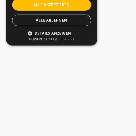
ALLE AKZEPTIEREN
ALLE ABLEHNEN
DETAILS ANZEIGEN
POWERED BY COOKIESCRIPT
Mieten oder Fragen?
JLG 2646ES
Art.Nr.
150.3
Interessieren Sie sich für dieses Produkt? Bitte